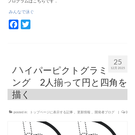
プログラムはこちらです．
みんなで泳ぐ
Facebook
Twitter
25
ハ
イパーピクトグラミ
12月 2025
ング 2人揃って円と四角を
描く
posted in:
トップページに表示する記事
,
更新情報
,
開発者ブログ
|
0