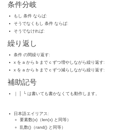
条件分岐
もし 条件 ならば:
そうでなくもし 条件 ならば:
そうでなければ:
繰り返し
条件 の間繰り返す:
x を a から b まで c ずつ増やしながら繰り返す:
x を a から b まで c ずつ減らしながら繰り返す:
補助記号
｜
│
└
は書いても書かなくても動作します。
日本語エイリアス:
要素数(x)
（
len(x)
と同等）
乱数()
（
rand()
と同等）