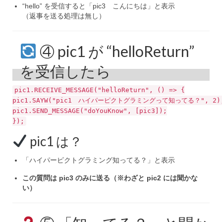
“hello” を受信すると「pic3 こんにちは」と表示
（返事を送る処理は無し）
④ pic1 が “helloReturn”
を受信したら
pic1.
RECEIVE_MESSAGE
(
"helloReturn"
,
() =>
{
pic1.
SAYW
(
"pic1 ハイパーピクトグラミングって知ってる？"
,
2
)
pic1.
SEND_MESSAGE
(
"doYouKnow"
, [pic3]);
});
pic1 は？
「ハイパーピクトグラミング知ってる？」と表示
この質問は pic3 のみに送る（※わざと pic2 には聞かな
い）