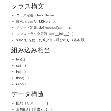
クラス構文
クラス定義:
class Name:
継承:
class Child(Parent):
メソッド定義:
def method(self, …):
コンストラクタ定義:
def __init__(…)
super()
を使った親クラス呼び出し（基本形）
組み込み相当
len(x)
str(…)
int(…)
float(…)
rand()
データ構造
配列（リスト）:
[…]
連想配列（辞書）:
{…}