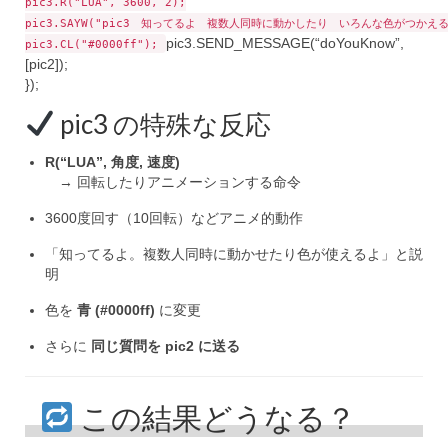
pic3.
R
(
"LUA"
,
3600
,
2
);
pic3.
SAYW
(
"pic3 知ってるよ 複数人同時に動かしたり いろんな色がつかえる
pic3.
SEND_MESSAGE
(
“doYouKnow”
,
pic3.
CL
(
"#0000ff"
);
[pic2]);
});
pic3 の特殊な反応
R(“LUA”, 角度, 速度)
→ 回転したりアニメーションする命令
3600度回す（10回転）などアニメ的動作
「知ってるよ。複数人同時に動かせたり色が使えるよ」と説
明
色を
青 (#0000ff)
に変更
さらに
同じ質問を pic2 に送る
この結果どうなる？