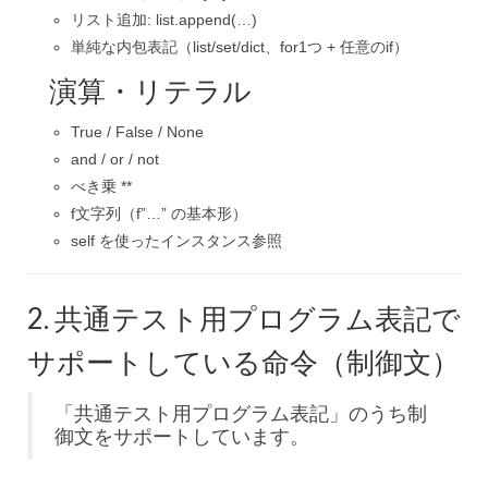
リスト追加:
list.append(…)
単純な内包表記（list/set/dict、
for
1つ + 任意の
if
）
演算・リテラル
True / False / None
and / or / not
べき乗
**
f文字列（
f”…”
の基本形）
self
を使ったインスタンス参照
2. 共通テスト用プログラム表記で
サポートしている命令（制御文）
「共通テスト用プログラム表記」のうち制
御文をサポートしています。