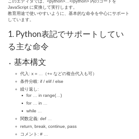
このエディタでは、
<python>…</python>
内のコードを
JavaScript に変換して実行します。
教育用途で使いやすいように、基本的な命令を中心にサポート
しています。
1. Python表記でサポートしてい
る主な命令
基本構文
代入:
x = …
（
+=
などの複合代入も可）
条件分岐:
if / elif / else
繰り返し:
for … in range(…)
for … in …
while …
関数定義:
def …
return
,
break
,
continue
,
pass
コメント:
# …