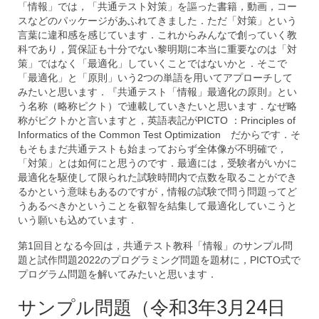
「情報」では，「共通テスト対策」を謳った書籍，動画，コー
スなどのパッケージがあふれてきました．ただ「対策」という
言葉に違和感を感じています．これからみんなで創っていく教
科であり，質保証も十分でない黎明期に本当に重要なのは「対
策」ではなく「最適化」していくことではないかと．そこで
「最適化」と「原則」いう2つの単語を用いてアプローチして
みたいと思います．『共通テスト「情報」最適化の原則』とい
う名称（略称ピクト）で連載していきたいと思います．なぜ略
称がピクトかと言いますと，英語表記がPICTO ：Principles of
Informatics of the Common Test Optimization だからです．そ
もそもまだ共通テストも始まっておらず全体像が不明確で，
「対策」とは如何にと思うのです．最適には，受験者がいかに
最適化を駆使して限られた試験時間内で点数を取ることができ
るかという意味もあるのですが，情報の試験で問う問題ってど
うあるべきかということを叡智を結集して最適化していこうと
いう願いも込めています．
第1回目となる今回は，共通テスト教科「情報」のサンプル問
題と試作問題2022のプログラミング問題を題材に，PICTO式で
プログラム問題を解いてみたいと思います．
サンプル問題（令和3年3月24日