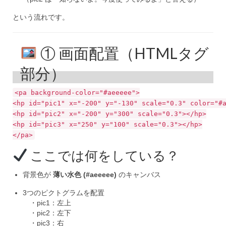
という流れです。
① 画面配置（HTMLタグ
部分）
<
pa
background-color
=
"#aeeeee"
>
<
hp
id
=
"pic1"
x
=
"-200"
y
=
"-130"
scale
=
"0.3"
color
=
"#
<
hp
id
=
"pic2"
x
=
"-200"
y
=
"300"
scale
=
"0.3"
>
</
hp
>
<
hp
id
=
"pic3"
x
=
"250"
y
=
"100"
scale
=
"0.3"
>
</
hp
>
</
pa
>
ここでは何をしている？
背景色が
薄い水色 (#aeeeee)
のキャンバス
3つのピクトグラムを配置
・pic1：左上
・pic2：左下
・pic3：右